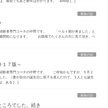
最短でもあと数年はかかります。 &nbsp […]
家族の話
？
ツ経験者専門コーチの中野です。 「ベルト期が来ました」と
１週間前になります。 お陰様でたくさんの方に見て頂き、ベ
家族の話
０１７版～
ツ経験者専門コーチの中野です。 ご存知かもですが、５月２
した。（妻が自分の誕生日に双子を産んだので、３人とも誕生
ある […]
家族の話
ところでした。続き