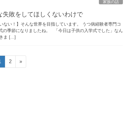
家族の話
な失敗をしてほしくないわけで
いない！】そんな世界を目指しています。 うつ病経験者専門コ
の季節になりましたね。 「今日は子供の入学式でした」なん
ま […]
固
固
1
2
»
定
定
ペ
ペ
ー
ー
ジ
ジ