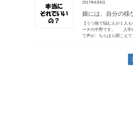
2017年4月6日
娘には、自分の様
【うつ病で悩む人が１人も
ーチの中野です。 入学式
て声が、ちらほら聞こえてき
投
稿
の
ペ
ー
ジ
送
り