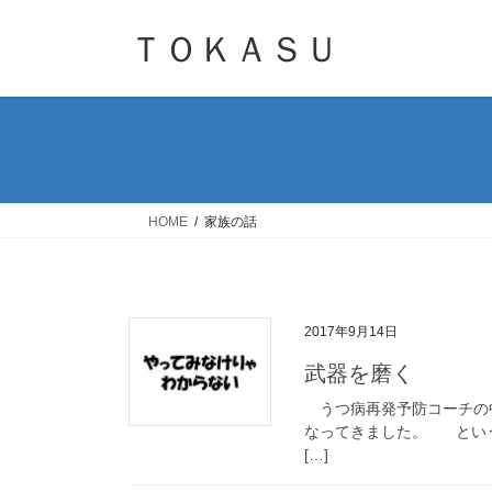
コ
ナ
ン
ビ
ＴＯＫＡＳＵ
テ
ゲ
ン
ー
ツ
シ
へ
ョ
ス
ン
キ
に
ッ
移
HOME
家族の話
プ
動
2017年9月14日
武器を磨く
うつ病再発予防コーチの
なってきました。 という
[…]