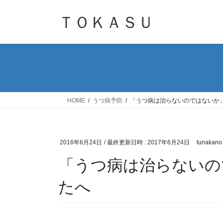
コ
ナ
ン
ビ
ＴＯＫＡＳＵ
テ
ゲ
ン
ー
ツ
シ
へ
ョ
ス
ン
キ
に
ッ
移
HOME
うつ病予防
「うつ病は治らないのではないか
プ
動
2016年6月24日
/ 最終更新日時 :
2017年6月24日
tunakano
「うつ病は治らないの
たへ