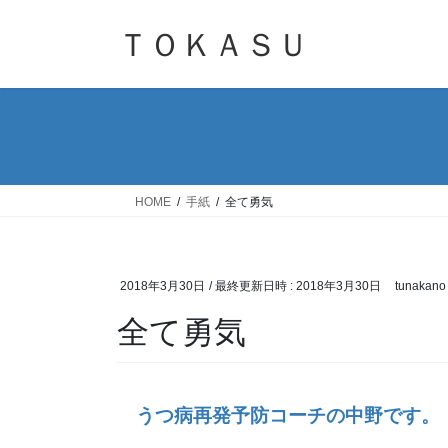
コ
ナ
ン
ビ
ＴＯＫＡＳＵ
テ
ゲ
ン
ー
ツ
シ
へ
ョ
ス
ン
キ
に
ッ
移
HOME
手紙
全て勇気
プ
動
2018年3月30日
/ 最終更新日時 :
2018年3月30日
tunakano
全て勇気
うつ病再発予防コーチの中野です。