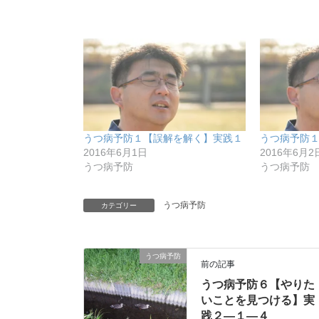
うつ病予防１【誤解を解く】実践１
うつ病予防
2016年6月1日
2016年6月2
うつ病予防
うつ病予防
うつ病予防
カテゴリー
うつ病予防
前の記事
うつ病予防６【やりた
いことを見つける】実
践２―１―４