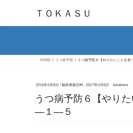
コ
ナ
ン
ビ
ＴＯＫＡＳＵ
テ
ゲ
ン
ー
ツ
シ
へ
ョ
ス
ン
キ
に
ッ
移
HOME
うつ病予防
うつ病予防６【やりたいことを見
プ
動
2016年3月6日
/ 最終更新日時 :
2017年3月6日
tunakano
うつ病予防６【やりた
―１―５