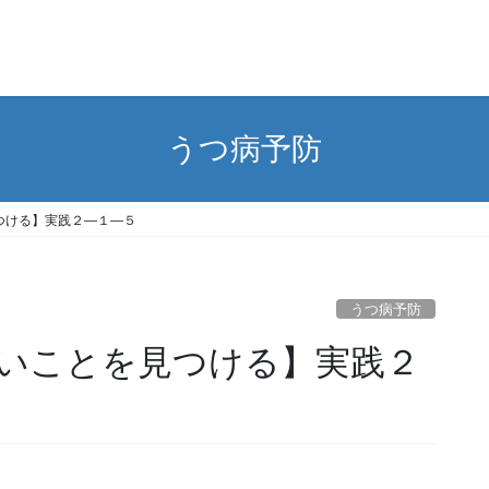
うつ病予防
つける】実践２―１―５
うつ病予防
いことを見つける】実践２