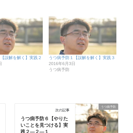
１【誤解を解く】実践２
うつ病予防１【誤解を解く】実践３
日
2016年6月3日
うつ病予防
うつ病予防
次の記事
うつ病予防６【やりた
いことを見つける】実
践２―２―１