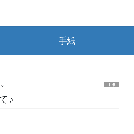
手紙
手紙
no
て♪