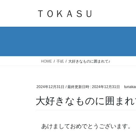
コ
ナ
ン
ビ
ＴＯＫＡＳＵ
テ
ゲ
ン
ー
ツ
シ
へ
ョ
ス
ン
キ
に
ッ
移
HOME
手紙
大好きなものに囲まれて♪
プ
動
2024年12月31日
/ 最終更新日時 :
2024年12月31日
tunaka
大好きなものに囲まれ
あけましておめでとうございます。