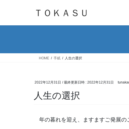
コ
ナ
ン
ビ
ＴＯＫＡＳＵ
テ
ゲ
ン
ー
ツ
シ
へ
ョ
ス
ン
キ
に
ッ
移
HOME
手紙
人生の選択
プ
動
2022年12月31日
/ 最終更新日時 :
2022年12月31日
tunaka
人生の選択
年の暮れを迎え、ますますご発展の