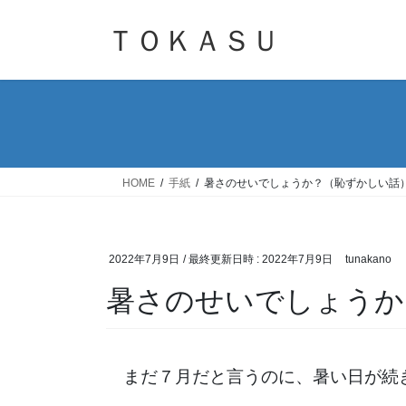
コ
ナ
ン
ビ
ＴＯＫＡＳＵ
テ
ゲ
ン
ー
ツ
シ
へ
ョ
ス
ン
キ
に
ッ
移
HOME
手紙
暑さのせいでしょうか？（恥ずかしい話
プ
動
2022年7月9日
/ 最終更新日時 :
2022年7月9日
tunakano
暑さのせいでしょうか
まだ７月だと言うのに、暑い日が続