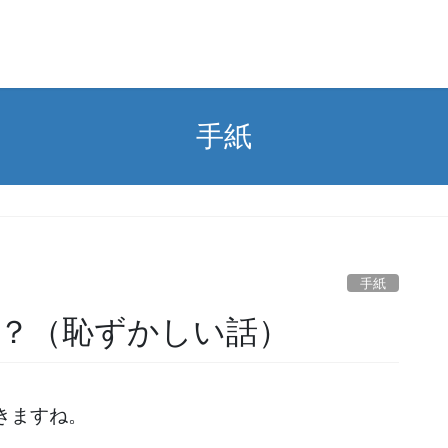
手紙
）
手紙
？（恥ずかしい話）
きますね。