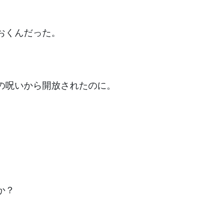
おくんだった。
の呪いから開放されたのに
。
か？