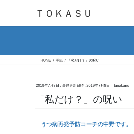
コ
ナ
ン
ビ
ＴＯＫＡＳＵ
テ
ゲ
ン
ー
ツ
シ
へ
ョ
ス
ン
キ
に
ッ
移
HOME
手紙
「私だけ？」の呪い
プ
動
2019年7月8日
/ 最終更新日時 :
2019年7月8日
tunakano
「私だけ？」の呪い
うつ病再発予防コーチの中野です。