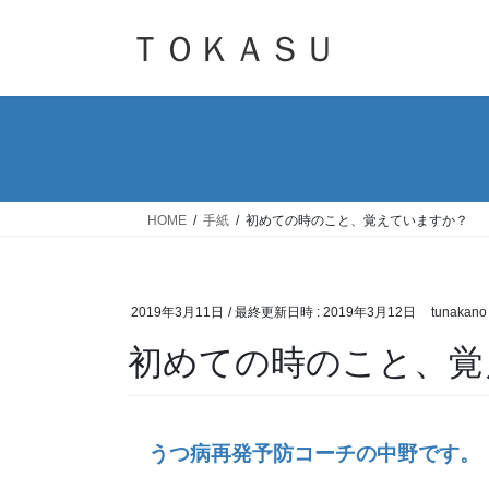
コ
ナ
ン
ビ
ＴＯＫＡＳＵ
テ
ゲ
ン
ー
ツ
シ
へ
ョ
ス
ン
キ
に
ッ
移
HOME
手紙
初めての時のこと、覚えていますか？
プ
動
2019年3月11日
/ 最終更新日時 :
2019年3月12日
tunakano
初めての時のこと、覚
うつ病再発予防コーチの中野です。