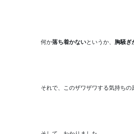
何か
落ち着かない
というか、
胸騒ぎ
それで、このザワザワする気持ちの
そして、わかりました。