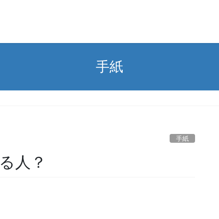
手紙
手紙
る人？