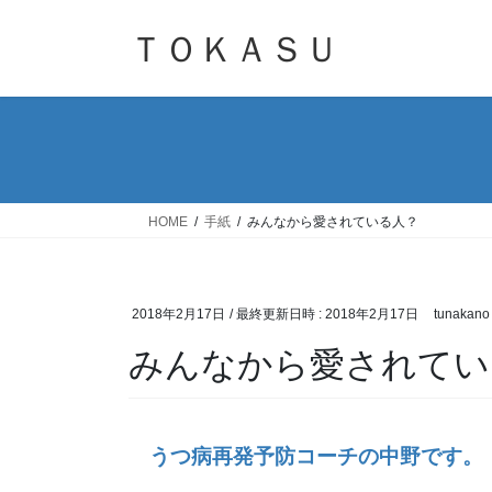
コ
ナ
ン
ビ
ＴＯＫＡＳＵ
テ
ゲ
ン
ー
ツ
シ
へ
ョ
ス
ン
キ
に
ッ
移
HOME
手紙
みんなから愛されている人？
プ
動
2018年2月17日
/ 最終更新日時 :
2018年2月17日
tunakano
みんなから愛されてい
うつ病再発予防コーチの中野です。