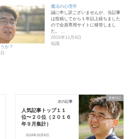
魔法の心理学
誠に申し訳ございませんが、当記事
は投稿してから１年以上経ちました
ので会員専用サイトに移管しまし
た。 …
2015年11月4日
知識
ょうか？
7日
業務日記
次の記事
人気記事トップ１１
位〜２０位（２０１６
年９月集計）
2016年10月6日