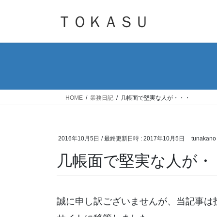
コ
ナ
ン
ビ
ＴＯＫＡＳＵ
テ
ゲ
ン
ー
ツ
シ
へ
ョ
ス
ン
キ
に
ッ
移
HOME
業務日記
几帳面で堅実な人が・・・
プ
動
2016年10月5日
/ 最終更新日時 :
2017年10月5日
tunakano
几帳面で堅実な人が・
誠に申し訳ございませんが、当記事は