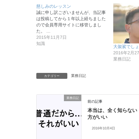
慈しみのレッスン
誠に申し訳ございませんが、当記事
は投稿してから１年以上経ちました
ので会員専用サイトに移管しまし
た。 …
2015年11月7日
知識
大袈裟でし
2016年2月2
業務日記
業務日記
カテゴリー
業務日記
前の記事
本当は、全く知らない
方がいい
2016年10月4日