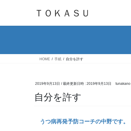
コ
ナ
ン
ビ
ＴＯＫＡＳＵ
テ
ゲ
ン
ー
ツ
シ
へ
ョ
ス
ン
キ
に
ッ
移
HOME
手紙
自分を許す
プ
動
2019年9月13日
/ 最終更新日時 :
2019年9月13日
tunakano
自分を許す
うつ病再発予防コーチの中野です。